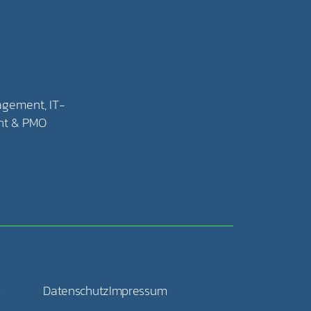
agement, IT-
nt & PMO
r
Datenschutz
Impressum